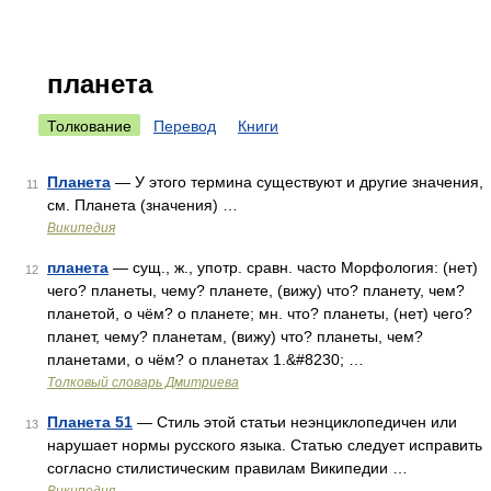
планета
Толкование
Перевод
Книги
Планета
— У этого термина существуют и другие значения,
11
см. Планета (значения) …
Википедия
планета
— сущ., ж., употр. сравн. часто Морфология: (нет)
12
чего? планеты, чему? планете, (вижу) что? планету, чем?
планетой, о чём? о планете; мн. что? планеты, (нет) чего?
планет, чему? планетам, (вижу) что? планеты, чем?
планетами, о чём? о планетах 1.&#8230; …
Толковый словарь Дмитриева
Планета 51
— Стиль этой статьи неэнциклопедичен или
13
нарушает нормы русского языка. Статью следует исправить
согласно стилистическим правилам Википедии …