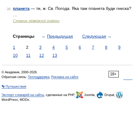
планета
— ти, ж. Св. Погода. Яка там планета буде гнеска?
20
…
Словник лемківскої говірки
Страницы
←
Предыдущая
Следующая
→
1
2
3
4
5
6
7
8
9
10
11
12
13
© Академик, 2000-2026
18+
Обратная связь:
Техподдержка
,
Реклама на сайте
👣 Путешествия
Экспорт словарей на сайты
, сделанные на PHP,
Joomla,
Drupal,
WordPress, MODx.