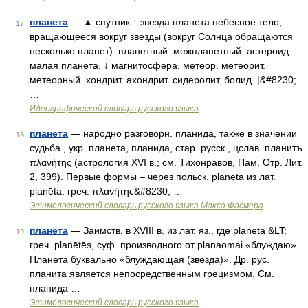
планета
— ▲ спутник ↑ звезда планета небесное тело,
17
вращающееся вокруг звезды (вокруг Солнца обращаются
несколько планет). планетный. межпланетный. астероид
малая планета. ↓ магнитосфера. метеор. метеорит.
метеорный. хондрит. ахондрит. сидеролит. болид. |&#8230;
…
Идеографический словарь русского языка
планета
— народно разговорн. планида, также в значении
18
судьба , укр. планета, планида, стар. русск., цслав. планитъ
πλανήτης (астрология ХVI в.; см. Тихонравов, Пам. Отр. Лит.
2, 399). Первые формы – через польск. рlаnеtа из лат.
рlаnētа: греч. πλανήτης&#8230; …
Этимологический словарь русского языка Макса Фасмера
планета
— Заимств. в XVIII в. из лат. яз., где planeta &LT;
19
греч. planētēs, суф. производного от planaomai «блуждаю».
Планета буквально «блуждающая (звезда)». Др. рус.
планита является непосредственным грецизмом. См.
планида …
Этимологический словарь русского языка