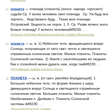
Википедия
планета
— планида (планета) (иноск. народн. гороскоп)
14
судьба Ср. У всяка человека своя планида . Ср. Уж буду все
терпеть... бедствовать буду... Такая моя планида.
Островский. Бедность не порок. 1, 5. Ср. Разве можно знать
Божью планиду! У всякого человека&#8230; …
Большой толково-фразеологический словарь Михельсона
планета
— ы, ж. 1) Небесное тело, вращающееся вокруг
15
Солнца, получающее от него свет, тепло и светящееся
отраженным солнечным светом. Малые планеты. Планеты
Солнечной системы. 2) Земля с населяющими ее людьми.
Как о спокойной жизни думать нам, когда так&#8230; …
Популярный словарь русского языка
ПЛАНЕТА
— ы; ж. [от греч. planētēs блуждающий]. 1.
16
Большое небесное тело, по форме близкое к шару,
движущееся вокруг Солнца и светящееся отражённым
солнечным светом. Большие планеты. Малые планеты.
Необитаемая п. Далёкая п. Планеты Солнечной
системы.&#8230; …
Энциклопедический словарь